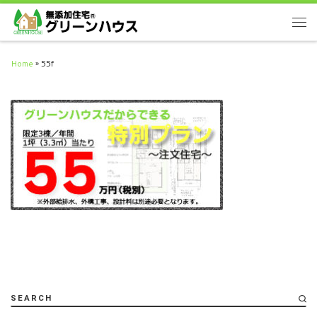
Home
»
55f
SEARCH