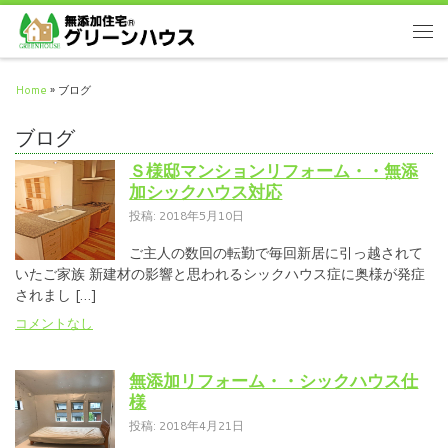
Home
»
ブログ
ブログ
Ｓ様邸マンションリフォーム・・無添
加シックハウス対応
投稿: 2018年5月10日
ご主人の数回の転勤で毎回新居に引っ越されて
いたご家族 新建材の影響と思われるシックハウス症に奥様が発症
されまし […]
コメントなし
無添加リフォーム・・シックハウス仕
様
投稿: 2018年4月21日