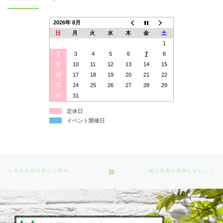
2026年 8月
日
月
火
水
木
金
土
1
2
3
4
5
6
7
8
9
10
11
12
13
14
15
16
17
18
19
20
21
22
23
24
25
26
27
28
29
30
31
定休日
イベント開催日
Post
Previous
Ne
BACK
年末年始休業のご案内
施工事例を追加しました
navigation
post
po
TO
POST