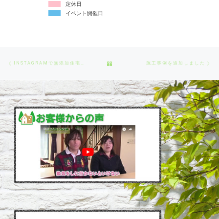
定休日
イベント開催日
Post
Previous
Ne
BACK
INSTAGRAMで無添加住宅を紹介しています
施工事例を追加しました
navigation
post
po
TO
POST
LIST